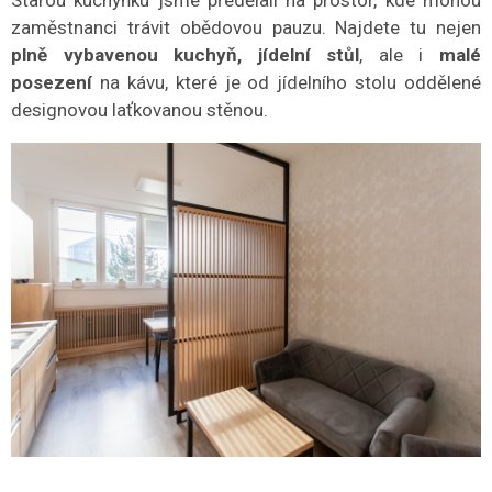
Starou kuchyňku jsme předělali na prostor, kde mohou
zaměstnanci trávit obědovou pauzu. Najdete tu nejen
plně vybavenou kuchyň, jídelní stůl
, ale i
malé
posezení
na kávu, které je od jídelního stolu oddělené
designovou laťkovanou stěnou.